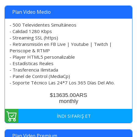
Plan Video Medio
- 500 Televidentes Simultáneos
- Calidad 1280 Kbps
- Streaming SSL (https)
- Retransmisión en FB Live | Youtube | Twitch |
Periscope & RTMP
- Player HTML5 personalizable
- Estadísticas Reales
- Trasferencia Ilimitada
- Panel de Control (MediaCp)
- Soporte Técnico Las 24*7 Los 365 Días Del Año.
$13635.00ARS
monthly
İNDI SIFARIŞ ET
Plan Video Premium