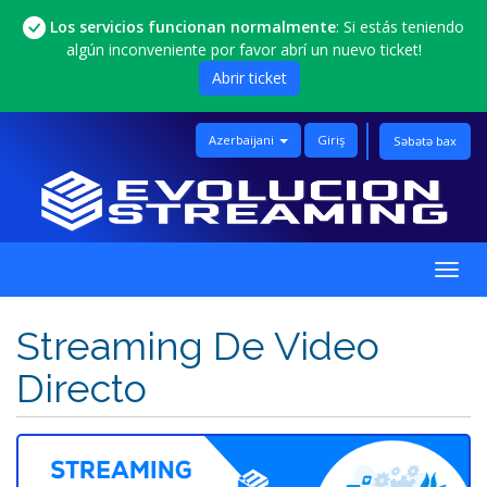
Los servicios funcionan normalmente
: Si estás teniendo
algún inconveniente por favor abrí un nuevo ticket!
Abrir ticket
Azerbaijani
Giriş
Səbətə bax
Naviq
keçid
Streaming De Video
Directo