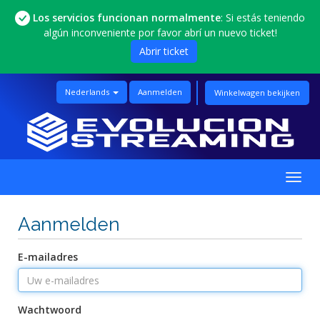
Los servicios funcionan normalmente
: Si estás teniendo
algún inconveniente por favor abrí un nuevo ticket!
Abrir ticket
Nederlands
Aanmelden
Winkelwagen bekijken
Navig
in-/u
Aanmelden
E-mailadres
Wachtwoord